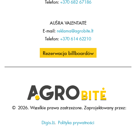
Telefon:
+370 682 67186
AUŠRA VALENTAITĖ
E-mail:
reklama@agrobite.lt
Telefon:
+370 614 62210
Rezerwacja billboardów
©
2026.
Wszelkie prawa zastrzeżone.
Zaprojektowany przez:
Digis.Lt
.
Polityka prywatności