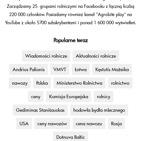
Zarządzamy 25 grupami rolniczymi na Facebooku z łączną liczbą
220 000 członków. Posiadamy również kanał "Agrobitė play" na
YouTube z około 5700 subskrybentami i ponad 1 600 000 wyświetleń.
Popularne teraz
Wiadomości rolnicze
Aktualności rolnicze
Andrius Palionis
VMVT
Łotwa
Kęstutis Mažeika
nawozy
Polska
Ministerstwo Rolnictwa
rolnictwo
ceny
Komisja Europejska
rolnicy
Gediminas Stanišauskas
hodowla bydła mlecznego
USA
ceny nawozów
cena nawozu
Rosja
Dotnuva Baltic