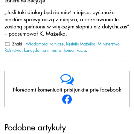
konkretne decyzje.
„Jeśli taki dialog będzie miał miejsce, być może
niektóre sprawy ruszą z miejsca, a oczekiwania te
zostaną spełnione w większym stopniu niż dotychczas”
– podsumował K. Mažeika.
Znaki :
Wiadomości rolnicze
,
Kęstutis Mažeika
,
Ministerstwo
Rolnictwa
,
kandydat na ministra
,
komunikacja
.
Norėdami komentuoti prisijunkite prie facebook
Podobne artykuły