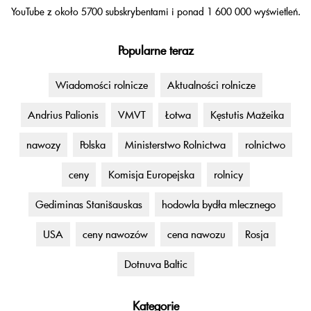
YouTube z około 5700 subskrybentami i ponad 1 600 000 wyświetleń.
Popularne teraz
Wiadomości rolnicze
Aktualności rolnicze
Andrius Palionis
VMVT
Łotwa
Kęstutis Mažeika
nawozy
Polska
Ministerstwo Rolnictwa
rolnictwo
ceny
Komisja Europejska
rolnicy
Gediminas Stanišauskas
hodowla bydła mlecznego
USA
ceny nawozów
cena nawozu
Rosja
Dotnuva Baltic
Kategorie