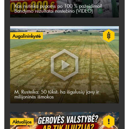
Kas nutinka pupoms po 100 % pažeidimo?
Bandymo rezultatai nustebino (VIDEO)
Augalininkystė
M. Rusteika: 50 tūkst. ha išgulusių javų ir
milijoninės išmokos
Aktualijos