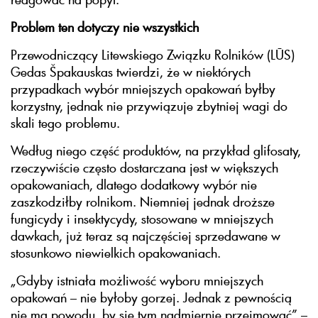
Problem ten dotyczy nie wszystkich
Przewodniczący Litewskiego Związku Rolników (LŪS)
Gedas Špakauskas twierdzi, że w niektórych
przypadkach wybór mniejszych opakowań byłby
korzystny, jednak nie przywiązuje zbytniej wagi do
skali tego problemu.
Według niego część produktów, na przykład glifosaty,
rzeczywiście często dostarczana jest w większych
opakowaniach, dlatego dodatkowy wybór nie
zaszkodziłby rolnikom. Niemniej jednak droższe
fungicydy i insektycydy, stosowane w mniejszych
dawkach, już teraz są najczęściej sprzedawane w
stosunkowo niewielkich opakowaniach.
„Gdyby istniała możliwość wyboru mniejszych
opakowań – nie byłoby gorzej. Jednak z pewnością
nie ma powodu, by się tym nadmiernie przejmować” –