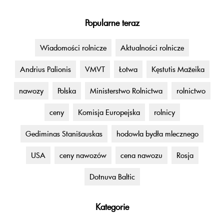
Popularne teraz
Wiadomości rolnicze
Aktualności rolnicze
Andrius Palionis
VMVT
Łotwa
Kęstutis Mažeika
nawozy
Polska
Ministerstwo Rolnictwa
rolnictwo
ceny
Komisja Europejska
rolnicy
Gediminas Stanišauskas
hodowla bydła mlecznego
USA
ceny nawozów
cena nawozu
Rosja
Dotnuva Baltic
Kategorie