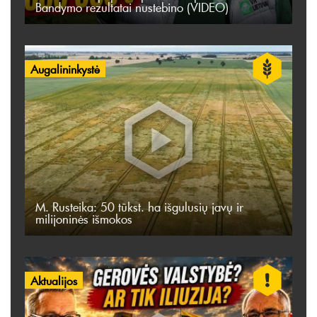
Bandymo rezultatai nustebino (VIDEO)
Augalininkystė
M. Rusteika: 50 tūkst. ha išgulusių javų ir
milijoninės išmokos
Aktualijos