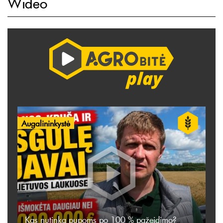
Wideo
Augalininkystė
Kas nutinka pupoms po 100 % pažeidimo?