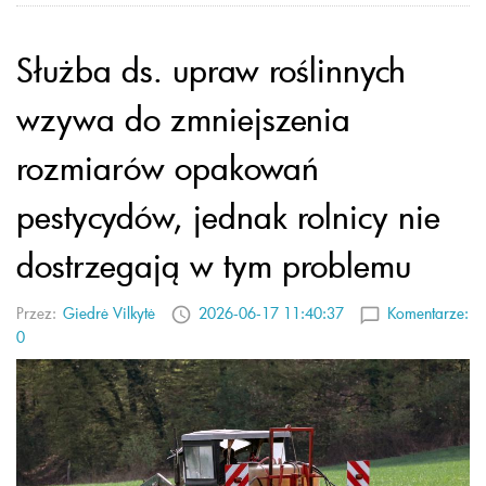
Służba ds. upraw roślinnych
wzywa do zmniejszenia
rozmiarów opakowań
pestycydów, jednak rolnicy nie
dostrzegają w tym problemu
Przez:
Giedrė Vilkytė
2026-06-17 11:40:37
Komentarze:
0