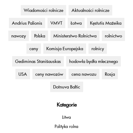
Wiadomości rolnicze
Aktualności rolnicze
Andrius Palionis
VMVT
Łotwa
Kęstutis Mažeika
nawozy
Polska
Ministerstwo Rolnictwa
rolnictwo
ceny
Komisja Europejska
rolnicy
Gediminas Stanišauskas
hodowla bydła mlecznego
USA
ceny nawozów
cena nawozu
Rosja
Dotnuva Baltic
Kategorie
Litwa
Polityka rolna