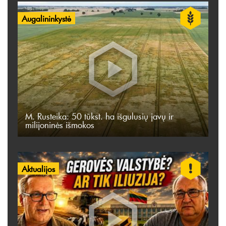
Augalininkystė
M. Rusteika: 50 tūkst. ha išgulusių javų ir
milijoninės išmokos
Aktualijos