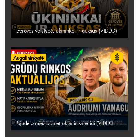
Gerovės valstybė, ūkininkai ir auksas (VIDEO)
Augalininkystė
Pajudėjo miežiai, netrukus ir kviečiai (VIDEO)