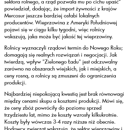
sektora rolnego, a rząd pozwala mu po cichu upaść”
powiedział, dodając, że import żywności z krajów
Mercosur jeszcze bardziej osłabi lokalnych
producentów. Wieprzowina z Ameryki Południowej
pojawi się w ciągu kilku tygodni, więc rolnicy
wskazują, jaka może być jakość tej wieprzowiny.
Rolnicy wyznaczyli rządowi termin do Nowego Roku;
domagają się realnych rozwiązań i negocjacji. Jak
twierdzą, wpływ "Zielonego Ładu" jest odczuwalny
zarówno na obszarach wiejskich, jak i miejskich, a
ceny rosną, a rolnicy są zmuszeni do ograniczenia
produkcji.
Najbardziej niepokojącą kwestią jest brak równowagi
między cenami skupu a kosztami produkcji. Mówi się,
że ceny zbóż powróciły do poziomu sprzed
trzydziestu lat, mimo że koszty wzrosły kilkukrotnie.
Koszty były wówczas 3-4 razy niższe niż obecnie.
Hodowcy zwierząt wskazują, że sektor wieprzowiny i