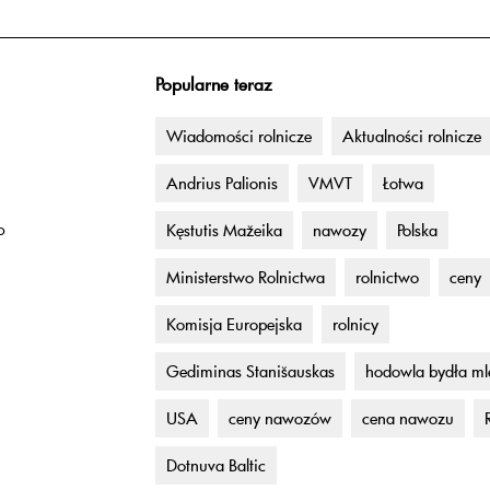
Popularne teraz
Wiadomości rolnicze
Aktualności rolnicze
Andrius Palionis
VMVT
Łotwa
o
Kęstutis Mažeika
nawozy
Polska
Ministerstwo Rolnictwa
rolnictwo
ceny
Komisja Europejska
rolnicy
Gediminas Stanišauskas
hodowla bydła m
USA
ceny nawozów
cena nawozu
Dotnuva Baltic