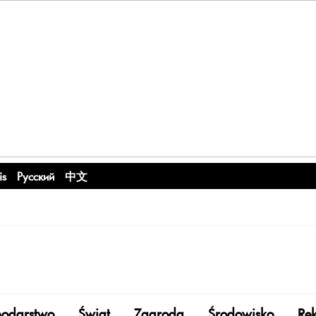
is
Русский
中文
odarstwo
Świat
Zagroda
Środowisko
Re