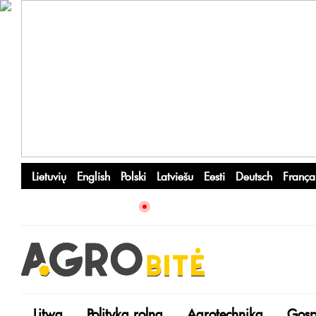
Lietuvių
English
Polski
Latviešu
Eesti
Deutsch
França
Litwa
Polityka rolna
Agrotechnika
Gosp