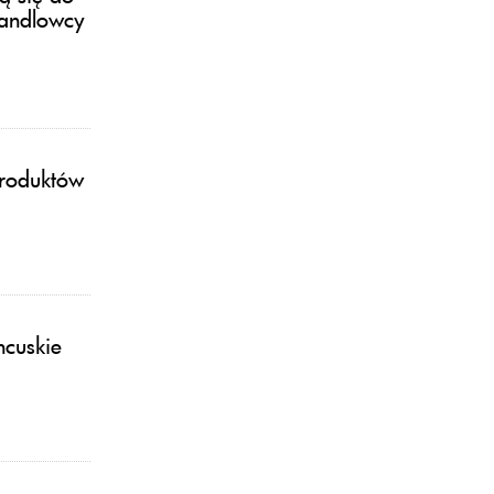
handlowcy
produktów
ncuskie