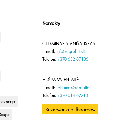
Kontakty
GEDIMINAS STANIŠAUSKAS
E-mail:
info@agrobite.lt
Telefon:
+370 682 67186
AUŠRA VALENTAITĖ
E-mail:
reklama@agrobite.lt
Telefon:
+370 614 62210
lecznego
Rezerwacja billboardów
Rosja