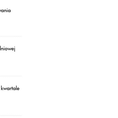
wania
dniowej
kwartale