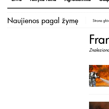
Naujienos pagal žymę
Strona gł
Fra
Znalezion