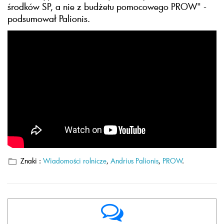
środków SP, a nie z budżetu pomocowego PROW" -
podsumował Palionis.
Znaki :
Wiadomości rolnicze
,
Andrius Palionis
,
PROW
.