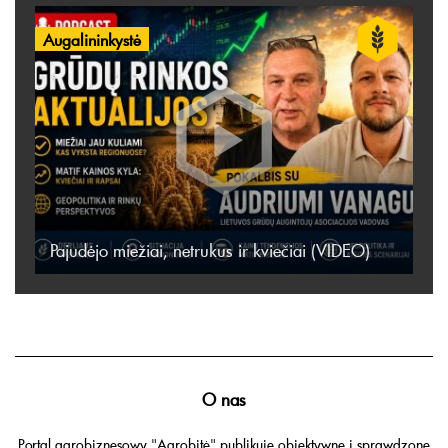
Augalininkystė
Pajudėjo miežiai, netrukus ir kviečiai (VIDEO)
O nas
Portal agrobiznesowy "Agrobitė" publikuje obiektywne i sprawdzone