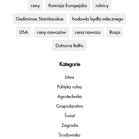
ceny
Komisja Europejska
rolnicy
Gediminas Stanišauskas
hodowla bydła mlecznego
USA
ceny nawozów
cena nawozu
Rosja
Dotnuva Baltic
Kategorie
Litwa
Polityka rolna
Agrotechnika
Gospodarstwo
Świat
Zagroda
Środowisko