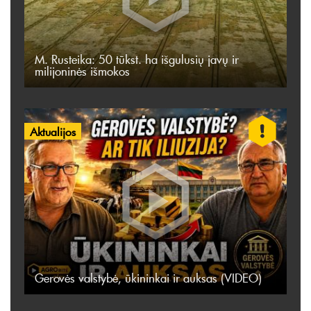
M. Rusteika: 50 tūkst. ha išgulusių javų ir
milijoninės išmokos
Aktualijos
Gerovės valstybė, ūkininkai ir auksas (VIDEO)