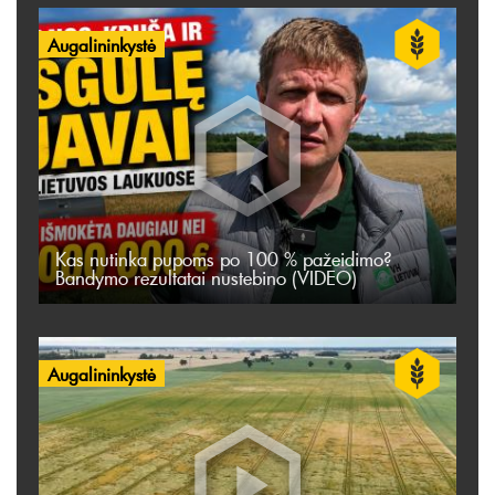
Augalininkystė
Kas nutinka pupoms po 100 % pažeidimo?
Bandymo rezultatai nustebino (VIDEO)
Augalininkystė